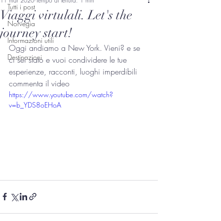
11 mar 2020
Tempo di lettura: 1 min
Tutti i post
Viaggi virtulali. Let's the
Norvegia
journey start!
Informazioni utili
Oggi andiamo a New York. Vieni? e se 
Destinazioni
ci sei stato e vuoi condividere le tue 
esperienze, racconti, luoghi imperdibili 
commenta il video
https://www.youtube.com/watch?
v=b_YDS8oEHoA