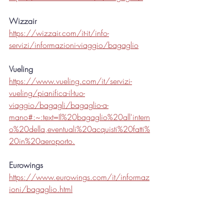
Wizzair
https://wizzair.com/it-it/info-
servizi/informazioni-viaggio/bagaglio
Vueling
https://www.vueling.com/it/servizi-
vueling/pianifica-il-tuo-
viaggio/bagagli/bagaglio-a-
mano#:~:text=Il%20bagaglio%20all'intern
o%20della,eventuali%20acquisti%20fatti%
20in%20aeroporto.
Eurowings
https://www.eurowings.com/it/informaz
ioni/bagaglio.html