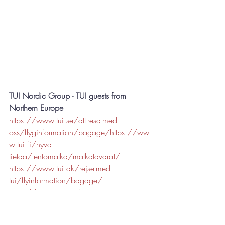
TUI Nordic Group - TUI guests from 
Northern Europe
https://www.tui.se/att-resa-med-
oss/flyginformation/bagage/
https://ww
w.tui.fi/hyva-
tietaa/lentomatka/matkatavarat/
https://www.tui.dk/rejse-med-
tui/flyinformation/bagage/
https://www.tui.no/reise-med-
tui/flyinformasjon/bagasje/