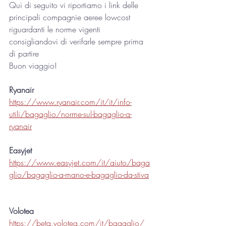
Qui di seguito vi riportiamo i link delle 
principali compagnie aeree lowcost 
riguardanti le norme vigenti 
consigliandovi di verifarle sempre prima 
di partire 
Buon viaggio!
Ryanair 
https://www.ryanair.com/it/it/info-
utili/bagaglio/norme-sul-bagaglio-a-
ryanair
Easyjet
https://www.easyjet.com/it/aiuto/baga
glio/bagaglio-a-mano-e-bagaglio-da-stiva
Volotea
https://beta.volotea.com/it/bagaglio/