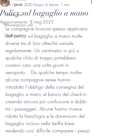
Tutti i post
24 ott 2020
Tempo di lettura: 1 min
Policy sul bagaglio a mano
Norvegia
Aggiornamento:
9 mag 2023
Informazioni utili
Le compagnie lowcost spesso applicano 
Destinazioni
dell policy sul bagaglio a mano molte 
diverse tra di loro oltrechè variarle 
regolarmente. Un centimetro in più o 
qualche chilo di troppo potrebbero 
costarvi caro una volta giunti in 
aeroporto..  Da qualche tempo inoltre 
alcune compagnie aeree hanno 
introdotto l'obbligo della consegna del 
bagaglio a mano al banco del check-in 
creando ancora più confusione e dubbi 
tra i passeggeri. Alcune hanno invece 
ridotto la franchigia e le dimensioni del 
bagaglio incluso nella tariffa base 
rendendo così difficile comparere i prezzi 